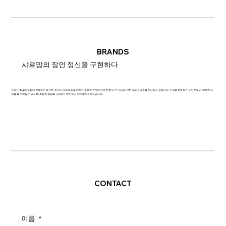
BRANDS
샤르망의 장인 정신을 구현하다
안경은 얼굴의 중심에 착용하는 중요한 것이자, 개성에 빛을 더하는 소중한 존재이기에, 한층 더 큰 안심과 기쁨, 그리고 감동을 선사하고 싶습니다. 안경을 착용하는 모든 분들이 '쾌적한 시
생활'을 누리실 수 있도록, 확실한 품질을 고집하는 혁신적인 아이웨어 브랜드입니다.
CONTACT
이름
*