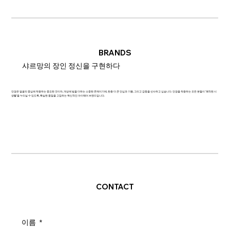
BRANDS
샤르망의 장인 정신을 구현하다
안경은 얼굴의 중심에 착용하는 중요한 것이자, 개성에 빛을 더하는 소중한 존재이기에, 한층 더 큰 안심과 기쁨, 그리고 감동을 선사하고 싶습니다. 안경을 착용하는 모든 분들이 '쾌적한 시
생활'을 누리실 수 있도록, 확실한 품질을 고집하는 혁신적인 아이웨어 브랜드입니다.
CONTACT
이름
*