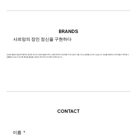
BRANDS
샤르망의 장인 정신을 구현하다
안경은 얼굴의 중심에 착용하는 중요한 것이자, 개성에 빛을 더하는 소중한 존재이기에, 한층 더 큰 안심과 기쁨, 그리고 감동을 선사하고 싶습니다. 안경을 착용하는 모든 분들이 '쾌적한 시
생활'을 누리실 수 있도록, 확실한 품질을 고집하는 혁신적인 아이웨어 브랜드입니다.
CONTACT
이름
*