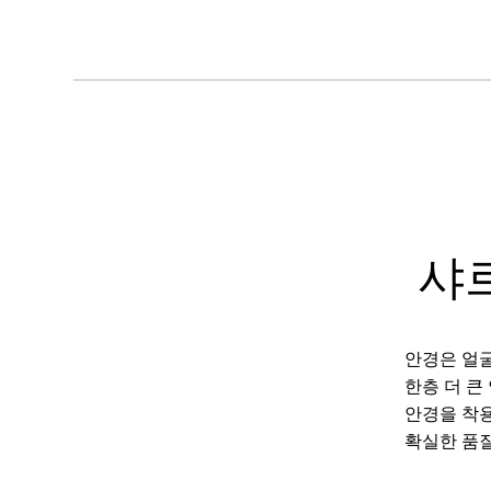
샤
안경은 얼굴
한층 더 큰
안경을 착용
확실한 품