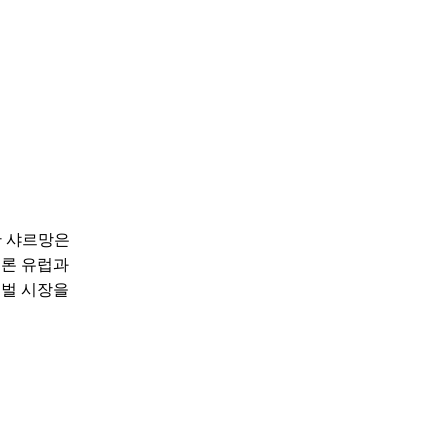
한 샤르망은
물론 유럽과
로벌 시장을