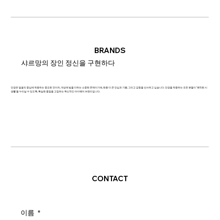
BRANDS
샤르망의 장인 정신을 구현하다
안경은 얼굴의 중심에 착용하는 중요한 것이자, 개성에 빛을 더하는 소중한 존재이기에, 한층 더 큰 안심과 기쁨, 그리고 감동을 선사하고 싶습니다. 안경을 착용하는 모든 분들이 '쾌적한 시
생활'을 누리실 수 있도록, 확실한 품질을 고집하는 혁신적인 아이웨어 브랜드입니다.
CONTACT
이름
*