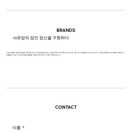
BRANDS
샤르망의 장인 정신을 구현하다
안경은 얼굴의 중심에 착용하는 중요한 것이자, 개성에 빛을 더하는 소중한 존재이기에, 한층 더 큰 안심과 기쁨, 그리고 감동을 선사하고 싶습니다. 안경을 착용하는 모든 분들이 '쾌적한 시
생활'을 누리실 수 있도록, 확실한 품질을 고집하는 혁신적인 아이웨어 브랜드입니다.
CONTACT
이름
*