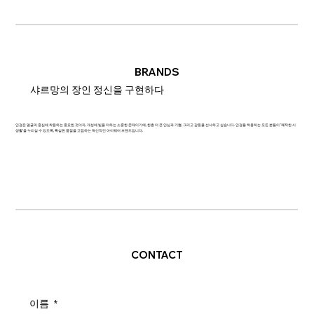
BRANDS
샤르망의 장인 정신을 구현하다
안경은 얼굴의 중심에 착용하는 중요한 것이자, 개성에 빛을 더하는 소중한 존재이기에, 한층 더 큰 안심과 기쁨, 그리고 감동을 선사하고 싶습니다. 안경을 착용하는 모든 분들이 '쾌적한 시
생활'을 누리실 수 있도록, 확실한 품질을 고집하는 혁신적인 아이웨어 브랜드입니다.
CONTACT
이름
*