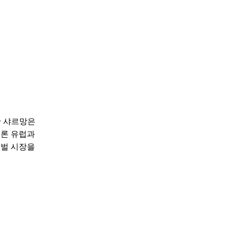
한 샤르망은
물론 유럽과
로벌 시장을