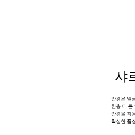
샤
안경은 얼굴
한층 더 큰
안경을 착용
확실한 품