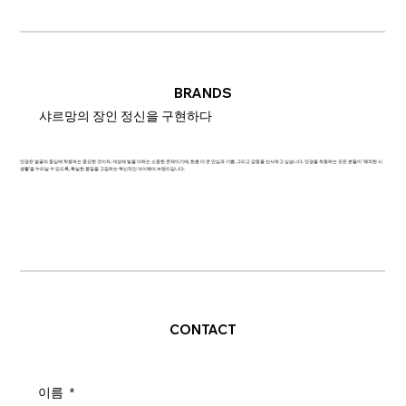
BRANDS
샤르망의 장인 정신을 구현하다
안경은 얼굴의 중심에 착용하는 중요한 것이자, 개성에 빛을 더하는 소중한 존재이기에, 한층 더 큰 안심과 기쁨, 그리고 감동을 선사하고 싶습니다. 안경을 착용하는 모든 분들이 '쾌적한 시
생활'을 누리실 수 있도록, 확실한 품질을 고집하는 혁신적인 아이웨어 브랜드입니다.
CONTACT
이름
*