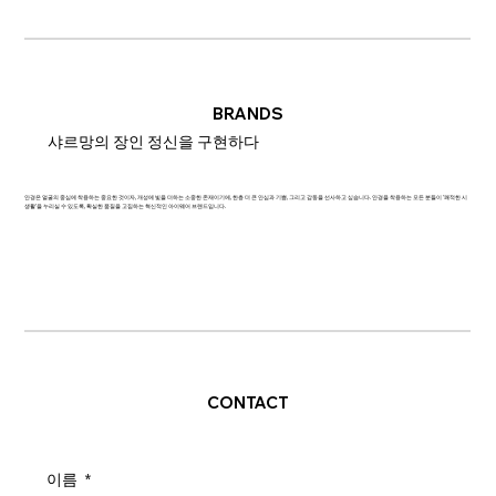
BRANDS
샤르망의 장인 정신을 구현하다
안경은 얼굴의 중심에 착용하는 중요한 것이자, 개성에 빛을 더하는 소중한 존재이기에, 한층 더 큰 안심과 기쁨, 그리고 감동을 선사하고 싶습니다. 안경을 착용하는 모든 분들이 '쾌적한 시
생활'을 누리실 수 있도록, 확실한 품질을 고집하는 혁신적인 아이웨어 브랜드입니다.
CONTACT
이름
*