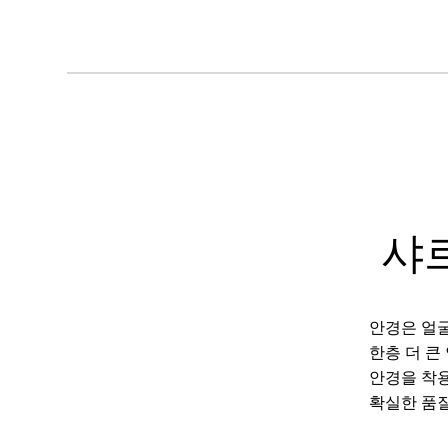
샤
안경은 얼굴
한층 더 큰
안경을 착용
확실한 품