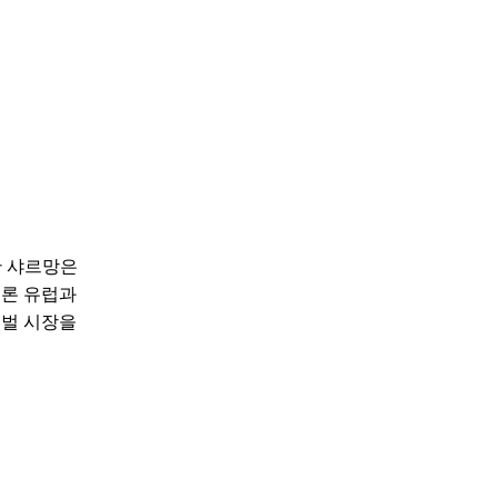
한 샤르망은
물론 유럽과
로벌 시장을