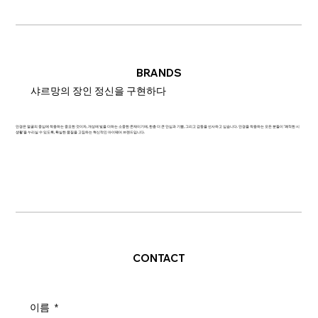
BRANDS
샤르망의 장인 정신을 구현하다
안경은 얼굴의 중심에 착용하는 중요한 것이자, 개성에 빛을 더하는 소중한 존재이기에, 한층 더 큰 안심과 기쁨, 그리고 감동을 선사하고 싶습니다. 안경을 착용하는 모든 분들이 '쾌적한 시
생활'을 누리실 수 있도록, 확실한 품질을 고집하는 혁신적인 아이웨어 브랜드입니다.
CONTACT
이름
*