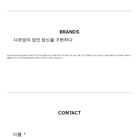
BRANDS
샤르망의 장인 정신을 구현하다
안경은 얼굴의 중심에 착용하는 중요한 것이자, 개성에 빛을 더하는 소중한 존재이기에, 한층 더 큰 안심과 기쁨, 그리고 감동을 선사하고 싶습니다. 안경을 착용하는 모든 분들이 '쾌적한 시
생활'을 누리실 수 있도록, 확실한 품질을 고집하는 혁신적인 아이웨어 브랜드입니다.
CONTACT
이름
*