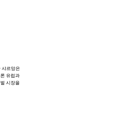
한 샤르망은
물론 유럽과
로벌 시장을