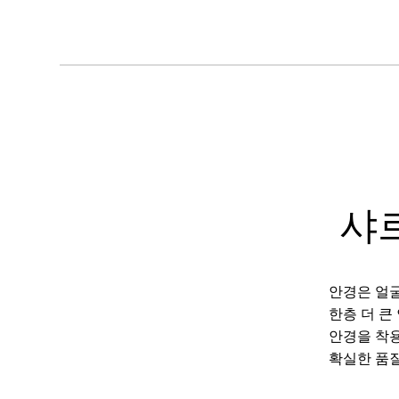
샤
안경은 얼굴
한층 더 큰
안경을 착용
확실한 품