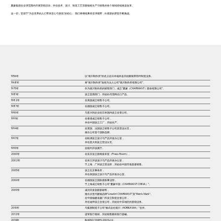
夏蒙集团在全球范围内开展营销活动，并在技术、设计、制造工艺等眼镜框生产与销售的各个领域持续推进改革。
这一切，皆源于“为全世界的人们带来安心与喜悦”的初心。 我们将继续秉持全球视野，向着新的梦想不断挑战。
1956年
以“堀川制作所”的名义在日本福井县开始眼镜零部件制造业务。
1968年
将“堀川制作所”改组为法人公司“堀川制作所有限公司”。
1975年
作为堀川制作所的销售部门，成立“夏蒙（CHARMANT）股份有限公司”。
1981年
设立贸易部门，开始向代理商出口产品。
1982年
在美国成立销售子公司。
1987年
在德国成立销售子公司。
1990年
与意大利企业在日本国内设立合资公司。
1991年
在香港成立销售子公司，
并在中国设立工厂，开始生产。
1994年
在英国、法国设立销售子公司及营业分支，
推出公司首个国际品牌。
1997年
在欧洲设立设计与产品开发办公室，
并在意大利设立营业分支。
1999年
在纽约开设展厅。
2000年
在东京设立新闻发布室（Press Room）。
2002年
在米兰开设设计与产品开发办公室，
于上海、广州设立营业所，开始在中国市场直接销售。
2005年
设立北京事务所，
并在美国设立设计与产品开发办公室。
2006年
在德国设立国际授权事业部，
于上海成立销售子公司“夏蒙中国（CHARMANT CHINA）”。
2009年
成功开发创新新材料，
推出次世代眼镜品牌“LineArt CHARMANT”及“Men’s Mark”。
在中国福建省厦门市设立制造合资公司，
并在迪拜设立合资公司，开始在中东地区的直销业务。
2010年
与集团制造子公司“株式会社堀川（HORIKAWA）”合并。
2012年
进军医疗领域，开始销售眼科医疗器械。
2014年
取得ISO 13485:2003认证。