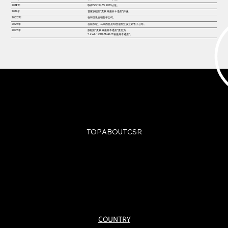
2018年
取得ISO 13485:2016认证。
2019年
首家旗舰店“夏蒙 银座并木通店”开业。
2022年
在韩国设立销售子公司。
2023年
在新加坡、马来西亚及印度尼西亚设立销售子公司。
2025年
旗舰店“夏蒙 银座并木通店”更名为
“LineArt CHARMANT 银座并木通店”。
TOP
ABOUT
CSR
© Charmant Group. All Rights Reserved.