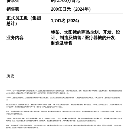
资本金
6亿1700万日元
销售额
200亿日元（2024年）
正式员工数（集团
1,741名 (2024)
总计）
镜架、太阳镜的商品企划、开发、设
业务内容
计、制造及销售 / 医疗器械的开发、
制造及销售
历史
1956年，在日本以眼镜产地闻名的福井县鲭江市，夏蒙集团从制造眼镜框的小型零部件起步，开启了我们的历史。此后，我们以日本引以为傲的工业技术为基础，秉持不拘泥于固有观
念的自由构想，夏蒙始终致力于提升佩戴舒适度，成功由零部件供应商转型为综合性眼镜制造企业。
1975年，夏蒙成立销售部门，开始面向全日本眼镜零售店开展直销。在当时以经销商渠道为主流的市场环境下，制造商打破传统生产框架、布局直销体系，是颠覆业界常识的创新之
举。
建立起“自主生产、自主销售”模式后，夏蒙集团于1980年开始出口业务，1982年成立美国当地法人，由此以全球化视野扩展事业版图。1992年又在中国设立工厂，在始终保有鯖江母
工厂的同时，将日本深厚的生产技术引入中国，确保每一件产品都拥有纯正的“日本品质”。
此后，我们持续推进全球市场的销售与生产网络布局、营销活动，并积极参与各国展会。目前在全球有6个设计办公室，年销售眼镜框超过400万副，产品销往约100个国家，成长为世
界领先的综合眼镜框企业。
2009年，我们成功开发并量产次世代眼镜框材料“EX钛（Excellence Titan）”，实现了前所未有的佩戴舒适度。该材料由金属研究领域享誉全球的东北大学与夏蒙集团历时8年联合研
制而成。过去，行业普遍直接沿用其他领域的材料，而我们为了提供更舒适的佩戴体验，从材料本身着手研发，这是颠覆行业常识的重大突破。
同年，我们在福井产业支援中心的协助下，与激光焊接技术的世界权威——大阪大学经过5年的共同研发，成功将最先进的精密激光焊接技术投入实用。通过运用该技术，并结合EX钛
的特性，使前所未有的设计与柔和佩戴感成为可能。