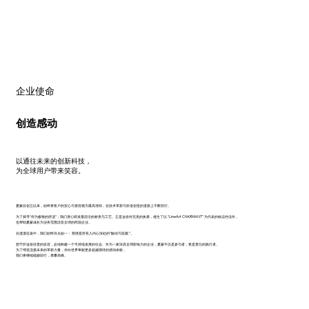
企业使命
创造感动
以通往未来的创新科技，
为全球用户带来笑容。
夏蒙自创立以来，始终将客户的安心与喜悦视为最高准则，在技术革新与价值创造的道路上不断前行。
为了探寻“何为极致的舒适”，我们潜心研发最前沿的材质与工艺。正是这份对完美的执着，催生了以 “LineArt CHARMANT” 为代表的标志性佳作，
也帮助夏蒙成长为业务范围涉及全球的跨国企业。
在漫漫征途中，我们始终目光如一： 那便是所有人内心深处的“触动与笑颜 ”。
想守护这份珍贵的笑容，必须构建一个可持续发展的社会。作为一家深具全球影响力的企业，夏蒙不仅是参与者，更是责任的践行者。
为了缔造连接未来的革新力量，并向世界奉献更多超越期待的感动体验，
我们将继续砥砺前行，勇攀高峰。