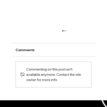
Comments
Commenting on this post isn't
CHARMANT est sur Embrosa
available anymore. Contact the site
owner for more info.