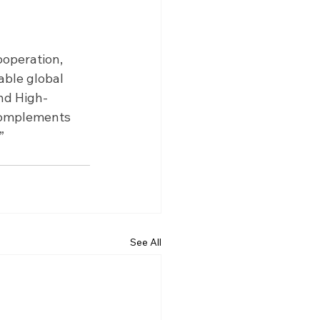
operation, 
ble global 
and High-
 complements 
” 
See All