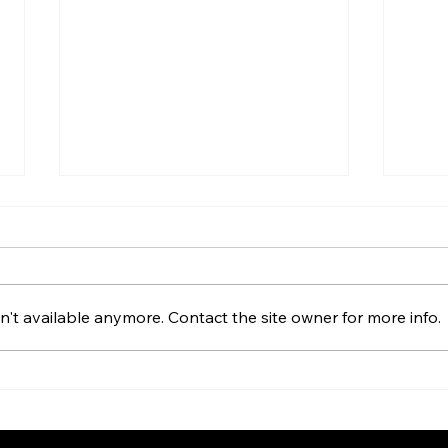
't available anymore. Contact the site owner for more info.
CHARMANT est sur
CHA
Embrosa
Perf
cam