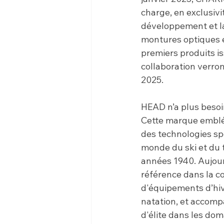
charge, en exclusivit
développement et la
montures optiques e
premiers produits is
collaboration verron
2025.
HEAD n’a plus besoin
Cette marque emblé
des technologies spo
monde du ski et du t
années 1940. Aujour
référence dans la c
d'équipements d’hiv
natation, et accomp
d'élite dans les dom