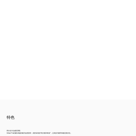
特色
四大全方位减压系统
Urban Trail 兼具卓越功能与自然美学，前所未有的“四大缓冲科技”，让科技与都市风格完美共生。