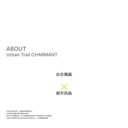
ABOUT
Urban Trail CHARMANT
自在佩戴
都市风格
无论是忙碌的日常，还是惬意的闲暇时光，
全天候的舒适陪伴始终是我们的初心。
Urban Trail 颠覆传统，将“云端般的轻盈体感”与“摩登都市设计”深度融合。
为您开启全新的 Eyewear Wearing Pleasure —— 悦享佩戴新视界。