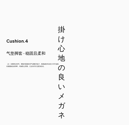
​掛
け
Cushion.4
心
气垫脚套 · 稳固且柔和
地
の
（注：仅限部分型号） 脚套内置柔软空气感缓冲设计，显著减轻耳后压力与不适感。
在稳固贴合的同时，有效防止滑落，让运动与行走更加自在。
良
い
メ
ガ
ネ