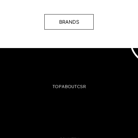
BRANDS
TOP
ABOUT
CSR
© Charmant Group. All Rights Reserved.