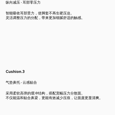
纵向减压 · 耳部零压力
智能吸收耳部受力，使脚套不再生硬压迫。
灵活调整压力的分配，带来更加细腻舒适的触感。
Cushion.3
气垫鼻托 · 云感贴合
采用柔软高弹的缓冲结构，搭配宽幅压力分散面。
不仅能温和贴合鼻梁，更能有效减少压痕，让面庞更显清爽。