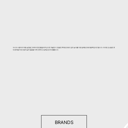
아시아 사용자의 착용 습관을 고려하여 편안함을 최우선으로 개발된 이 모델은, M자형 코패드 암과 높이를 더한 일체형 코패드를 특징으로 합니다. 이러한 요소들은 콧
대 윤곽을 자연스럽게 살려 얼굴을 더욱 또렷하고 입체감 있게 연출합니다.
BRANDS