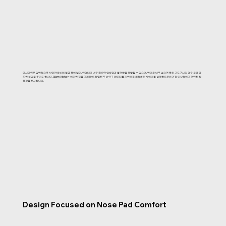
아시아인은 일반적으로 서양인에 비해 얼굴 폭이 넓어, 안경테가 너무 좁으면 압박감과 불편함을 유발할 수 있으며, 반대로 너무 넓으면 특히 고도근시의 경우 코에 과
도한 부담을 주기도 합니다. Glam Alpha는 이러한 점을 고려하여, 정밀한 두상 연구 데이터를 기반으로 최적화된 사이즈를 설계함으로써 가장 이상적이고 편안한 착
용감을 선사합니다.
Design Focused on Nose Pad Comfort