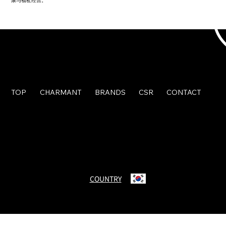
康与福祉经营。
TOP
CHARMANT
BRANDS
CSR
CONTACT
© Charmant Group. All Rights Reserved.