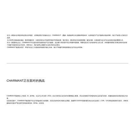
作为一家面向全球提供高品质光学镜架、太阳镜及医疗设备的企业，CHARMANT （夏蒙）集团始终以长远视角审视未来，在持续提升产品与服务价值的同时，致力于改善人们的生活
品质。
当今世界正面临诸多挑战，唯有积极应对，方能实现社会与地球环境的可持续发展。我们坚信，通过商业活动直面课题、解决问题，本身就是为企业与社会创造价值的重要方式。
作为一家国际化企业，CHARMANT不仅提供具有创新性的产品与服务，也在整个供应链中充分考量环境因素，尊重包括员工在内的所有人的人权，并积极回馈我们开展业务所在的各
个国家与地区的社会与社区。简而言之，我们始终认真履行企业应尽的社会责任。
CHARMANT 集团以经济、环境与社会三方面的协同发展为核心目标，致力于构建可持续发展的企业与社会共同体。
CHARMANT正在面对的挑战
CHARMANT集团将人才资源（H）及环境、社会与公司治理（ESG）定位为所有企业活动中的重要核心要素，并以实现更具可持续性的社会价值为目标，积极推进相关体系的优化与完
善。
在具体实践中，CHARMANT集团基于社会与利益相关方的视角，优先识别并应对关键社会课题，遵循ISO26000等国际通行的企业社会责任（CSR）与可持续发展原则与指引，同时积
极响应并推动**联合国可持续发展目标（SDGs）的实现。