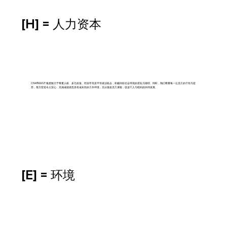
[H] = 人力资本
CHARMANT 集团致力于尊重人权、多元价值、性别平等及平等就业机会，积极回应社会环境的变化与期待。同时，我们尊重每一位员工的个性与差
异，努力营造令人安心、充满成就感且具有成长性的工作环境，充分激发员工潜能，促进个人与组织的共同发展。
[E] = 环境