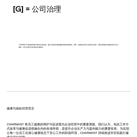
[G] = 公司治理
CHARMANT 集团始终遵守相关法律法规，建立并持续完善稳健的风险管理机制。同时，集团以提升生活品质为目标，通过持续推出创新性的产品与
服务，努力实现企业价值的长期提升。
健康与福祉经营宣言
CHARMANT 将员工健康的维护与促进视为企业经营中的重要课题。我们认为，包括工作方
式改革与健康促进措施在内的各项举措，是提升企业生产力与盈利能力的重要投资。为实现
让每一位员工在身心健康状态下安心工作的职场环境，CHARMANT 持续推进并切实践行健