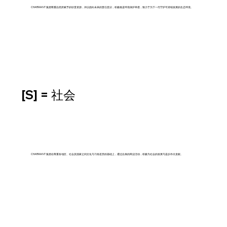
CHARMANT 集团尊重自然所赋予的珍贵资源，并以面向未来的责任意识，积极推进环境保护举措，致力于为下一代守护可持续发展的生态环境。
[S] = 社会
CHARMANT 集团在尊重各地区、社会及国家之间文化与习俗差异的基础上，通过自身的商业活动，积极为社会的发展与进步作出贡献。