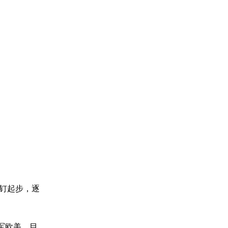
铆钉起步，逐
军欧美，目