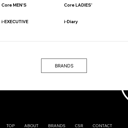
Core MEN'S
Core LADIES'
i-EXECUTIVE
i-Diary
BRANDS
TOP
ABOUT
BRANDS
CSR
CONTACT