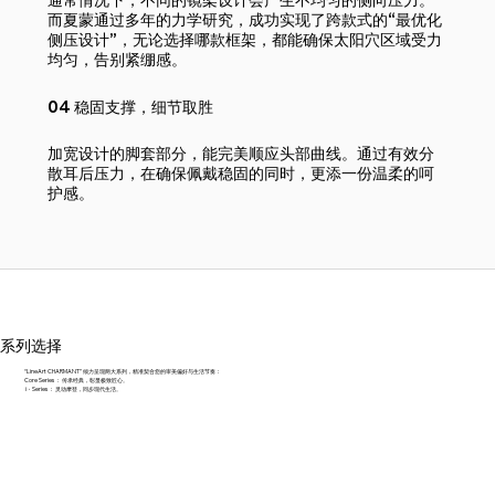
而夏蒙通过多年的力学研究，成功实现了跨款式的“最优化
侧压设计”，无论选择哪款框架，都能确保太阳穴区域受力
均匀，告别紧绷感。
04 稳固支撑，细节取胜
加宽设计的脚套部分，能完美顺应头部曲线。通过有效分
散耳后压力，在确保佩戴稳固的同时，更添一份温柔的呵
护感。
系列选择
“LineArt CHARMANT” 倾力呈现两大系列，精准契合您的审美偏好与生活节奏：
Core Series： 传承经典，彰显极致匠心。
i・Series： 灵动摩登，同步现代生活。