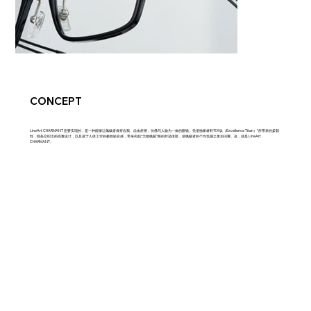
CONCEPT
LineArt CHARMANT 想要实现的，是一种能够让佩戴者保持自我、自由舒展，仿佛与人融为一体的眼镜。凭借独家材料“EX钛（Excellence Titan）”所带来的柔韧
性，线条交织出的高雅设计，以及基于人体工学的极致贴合感，带来宛如“无物佩戴”般的舒适体验，使佩戴者的个性也随之更加闪耀。这，就是 LineArt
CHARMANT。