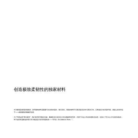
创造极致柔韧性的独家材料
作为眼镜架领域的领跑者，探寻极致材料是夏蒙与生俱来的使命。我们深知，理想的材料不仅要具备安全性与易加工性，以释放设计的无限可能，更核心的诉求在
于——成就极致的佩戴舒适度。
为了寻获这种“梦幻材质”，我们曾历经无数次失败。夏蒙联合日本东北大学金属材料研究所，开展了长达八年的深度联合攻坚。在投入了巨大心力与反复试验后，
终于如同奇迹般地孕育出专为镜架设计的专利新材质——“EX钛（Excellence Titan）”。