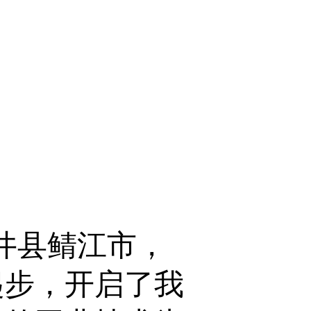
井县鲭江市，
起步，开启了我