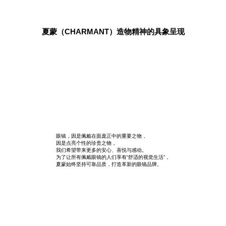
夏蒙（CHARMANT）造物精神的具象呈现
眼镜，因是佩戴在面庞正中的重要之物，
因是点亮个性的珍贵之物，
我们希望带来更多的安心、喜悦与感动。
为了让所有佩戴眼镜的人们享有“舒适的视觉生活”，
夏蒙始终坚持可靠品质，打造革新的眼镜品牌。