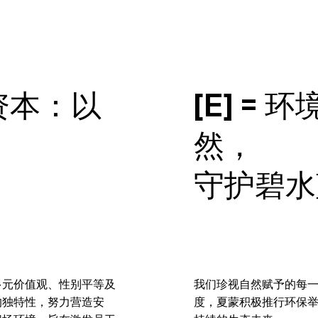
力资本：以
[E] =
然，
守护碧水
多元价值观、性别平等及
我们珍视自然赋予的每
的独特性，努力营造安
度，夏蒙积极推行环保